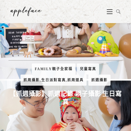
FAMILY親子全家福
兒童寫真
抓周攝影,生日派對寫真,抓周道具
抓週攝影
【抓週攝影】抓週記錄 親子攝影 生日寫
真