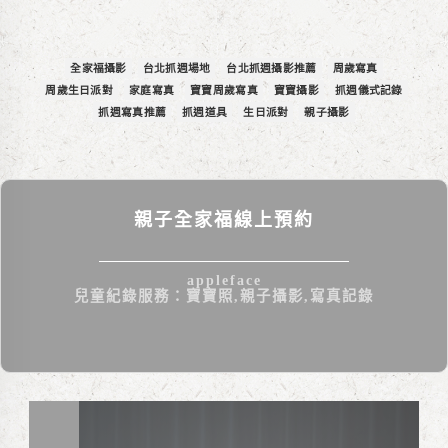
全家福攝影
台北抓週場地
台北抓週攝影推薦
周歲寫真
周歲生日派對
家庭寫真
寶寶周歲寫真
寶寶攝影
抓週儀式記錄
抓週寫真推薦
抓週道具
生日派對
親子攝影
親子全家福線上預約
appleface
兒童紀錄服務：寶寶照,親子攝影,寫真記錄