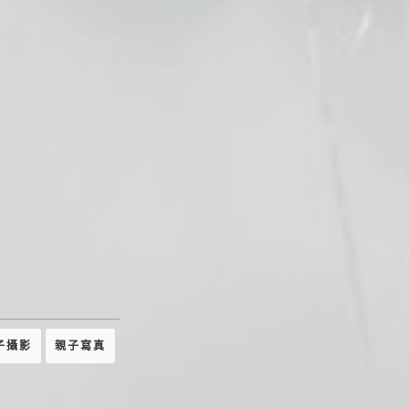
子攝影
親子寫真