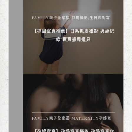
FAMILY親子全家福
抓周攝影,生日派對寫
,
真,抓周道具
抓週攝影
親子寫真
親子攝影推
,
,
,
薦
【抓周寫真推薦】日系抓周攝影 週歲紀
錄 寶寶抓周道具
FAMILY親子全家福
MATERNITY孕婦寫
,
真
【孕婦寫真】孕婦寫真攝影 孕婦寫真穿