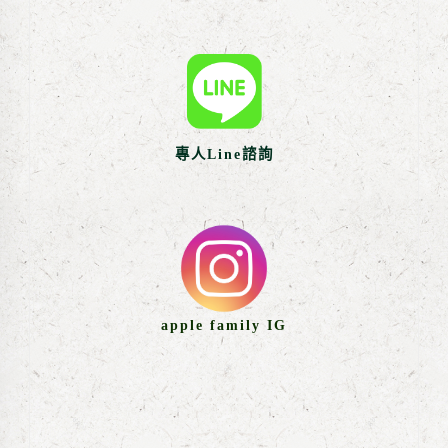
專人Line諮詢
apple family IG